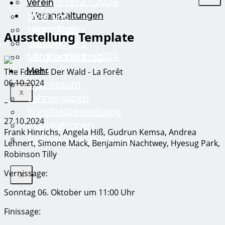
Archiv 1972 – 2024
Verein
Über uns
Veranstaltungen
Vorschau
News Archiv
Ausstellung Template
Archiv
Satzung BKV
Archiv 1998 – 2024
Mitgliedsantrag
Mehr
The Forest - Der Wald - La Forêt
06.10.2024
Impressum
X
Jahresgaben
–
Künstlerbewerbung
27.10.2024
Publikationen
Frank Hinrichs, Angela Hiß, Gudrun Kemsa, Andrea
Partner und Sponsoren
Lehnert, Simone Mack, Benjamin Nachtwey, Hyesug Park,
Robinson Tilly
Vernissage:
X
Sonntag 06. Oktober um 11:00 Uhr
Finissage: